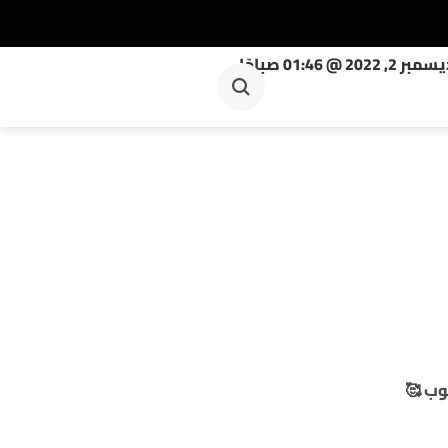
وب 🥰