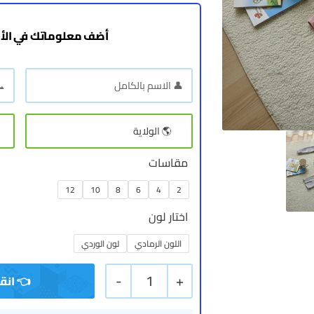
أضف معلوماتك في الأ
مقاسات
12
10
8
6
4
2
اختار لون
اللون الرمادي
لون الوردي
-
1
+