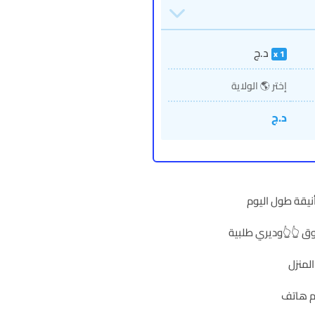
د.ج
1
إختر 🌎 الولاية
د.ج
أنيقة طول اليوم
ق 👆👆وديري طلبية
لمنزل
م هاتف