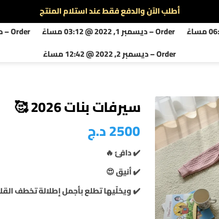
أطلب الآن والدفع فقط عند استلام المنتج
Order – ديسمبر 1, 2022 @ 03:12 مساءً
Order – ديسمبر 2, 2022 @ 01:46 صباحًا
توصيل سريع لجميع الولايات
Order – ديسمبر 2, 2022 @ 12:42 مساءً
سيرفات بنات 2026 🥰
2500
د.ج
✔️ دافئ 🔥
✔️ أنيق 😍
✔️ ويخلّيها تطلع بأجمل إطلالة تخطف القل